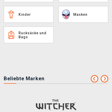
XZONE CLUB
Kinder
Masken
Rucksäcke und
Bags
Beliebte Marken