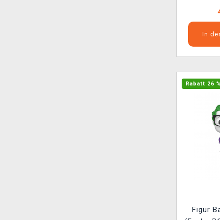
In d
Rabatt 26 
Figur B