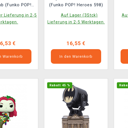
mb (Funko POP!
(Funko POP! Heroes 598)
roes 624)
r Lieferung in 2-5
Auf Lager (3Stck)
Auf
rktagen.
Lieferung in 2-5 Werktagen.
6,53 €
16,55 €
en Warenkorb
In den Warenkorb
Rabatt 45 %
Raba