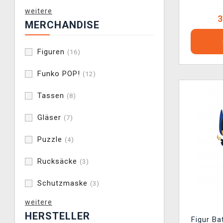
weitere
3
MERCHANDISE
Figuren
(16)
Funko POP!
(12)
Tassen
(8)
Gläser
(7)
Puzzle
(4)
Rucksäcke
(3)
Schutzmaske
(3)
weitere
HERSTELLER
Figur B