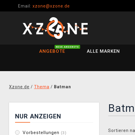
Email:
xzone@xzone.de
NEUE ANGEBOTE
ANGEBOTE
ALLE MARKEN
Xzone.de
/
Thema
/
Batman
Batm
NUR ANZEIGEN
Sortieren na
Vorbestellungen
(3)