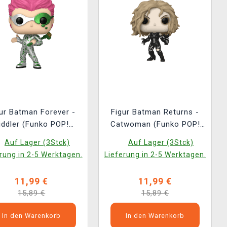
ur Batman Forever -
Figur Batman Returns -
iddler (Funko POP!
Catwoman (Funko POP!
Helden 530)
Helden 528)
Auf Lager (3Stck)
Auf Lager (3Stck)
rung in 2-5 Werktagen.
Lieferung in 2-5 Werktagen.
11,99 €
11,99 €
15,89 €
15,89 €
In den Warenkorb
In den Warenkorb