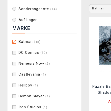
Batman
Sonderangebote
(14)
Auf Lager
MARKE
Batman
(45)
DC Comics
(30)
Nemesis Now
(2)
Castlevania
(1)
Hellboy
(1)
Puzzle B
Shadow
Demon Slayer
(1)
A
Iron Studios
(1)