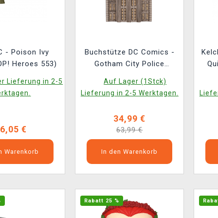
C - Poison Ivy
Buchstütze DC Comics -
Kelc
OP! Heroes 553)
Gotham City Police
Qu
Department (Nemesis
r Lieferung in 2-5
Auf Lager (1Stck)
Jetzt)
rktagen.
Lieferung in 2-5 Werktagen.
Liefe
34,99 €
6,05 €
63,99 €
en Warenkorb
In den Warenkorb
%
Rabatt 25 %
Raba