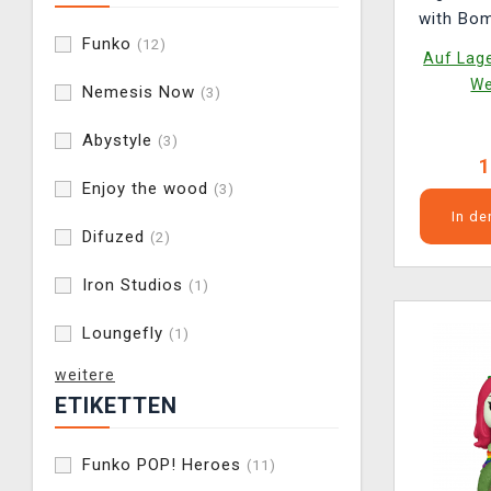
with Bo
Funko
He
(12)
Auf Lage
We
Nemesis Now
(3)
Abystyle
(3)
1
Enjoy the wood
(3)
In d
Difuzed
(2)
Iron Studios
(1)
Loungefly
(1)
weitere
ETIKETTEN
Funko POP! Heroes
(11)