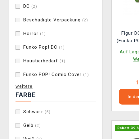
DC
(2)
Beschädigte Verpackung
(2)
Figur D
Horror
(1)
(Funko P
Funko Pop! DC
(1)
Auf Lage
We
Haustierbedarf
(1)
Funko POP! Comic Cover
(1)
1
weitere
FARBE
In d
Schwarz
(5)
Gelb
(2)
Rabatt 39 