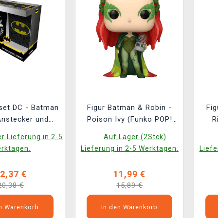
set DC - Batman
Figur Batman & Robin -
Fig
Anstecker und
Poison Ivy (Funko POP!
R
tizbuch)
Helden 531)
r Lieferung in 2-5
Auf Lager (2Stck)
rktagen.
Lieferung in 2-5 Werktagen.
Liefe
2,37 €
11,99 €
20,38 €
15,89 €
en Warenkorb
In den Warenkorb