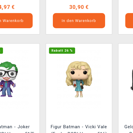
4,97 €
30,90 €
en Warenkorb
In den Warenkorb
%
Rabatt 26 %
atman - Joker
Figur Batman - Vicki Vale
Gel