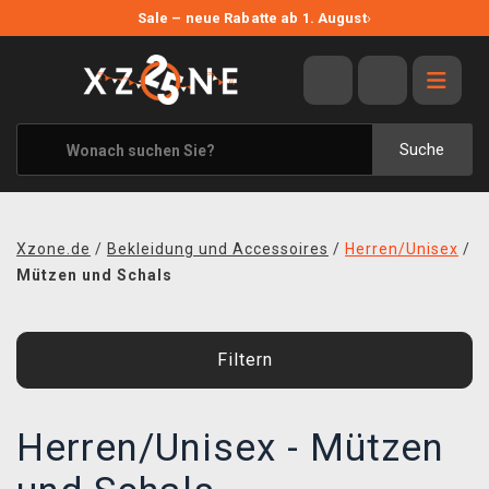
NEUE ANGEBOTE
Sale – neue Rabatte ab 1. August
›
ANGEBOTE
ALLE MARKEN
XZONE ORIGINALS
Suche
KLEIDUNG & ACCESSOIRES
MERCHANDISE
Xzone.de
/
Bekleidung und Accessoires
/
Herren/Unisex
/
BÜCHER & COMICS
Mützen und Schals
BRETT- UND KARTENSPIELE
Filtern
BLOG
KONTAKT
Herren/Unisex - Mützen
VERSAND