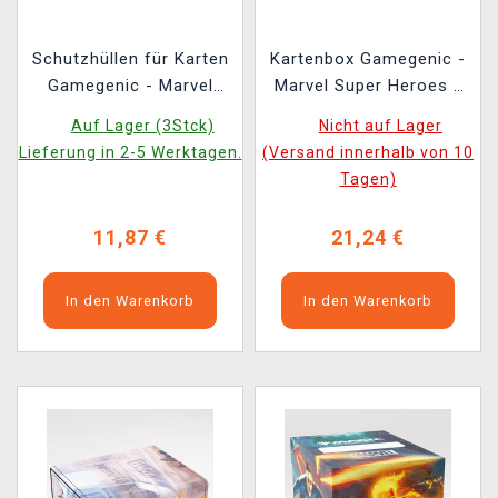
Schutzhüllen für Karten
Kartenbox Gamegenic -
Gamegenic - Marvel
Marvel Super Heroes -
Super Heroes -
Squire 100+ XL
Auf Lager (3Stck)
Nicht auf Lager
Premium Double
Convertible Doctor
Lieferung in 2-5 Werktagen.
(Versand innerhalb von 10
Sleeving The Fantastic
Doom
Tagen)
Four (105 Stk.)
11,87 €
21,24 €
In den Warenkorb
In den Warenkorb