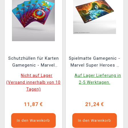
Schutzhüllen für Karten
Spielmatte Gamegenic -
Gamegenic - Marvel
Marvel Super Heroes -
Super Heroes -
Doom Reigns Supreme
Nicht auf Lager
Auf Lager Lieferung in
Premium Double
(Versand innerhalb von 10
2-5 Werktagen.
Sleeving Captian
Tagen)
America, Team Leader
(105 Stk.)
11,87 €
21,24 €
In den Warenkorb
In den Warenkorb