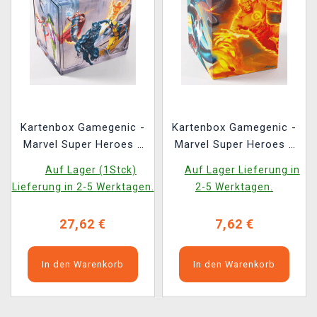
Kartenbox Gamegenic -
Kartenbox Gamegenic -
Marvel Super Heroes -
Marvel Super Heroes -
Sidekick PRO 100+ XL
Soft Dynacrate 100+ XL
Auf Lager (1Stck)
Auf Lager Lieferung in
Convertible Marvel
Sideloading The
Lieferung in 2-5 Werktagen.
2-5 Werktagen.
Super Heroes
Fantastic Four
Unleashed
27,62 €
7,62 €
In den Warenkorb
In den Warenkorb