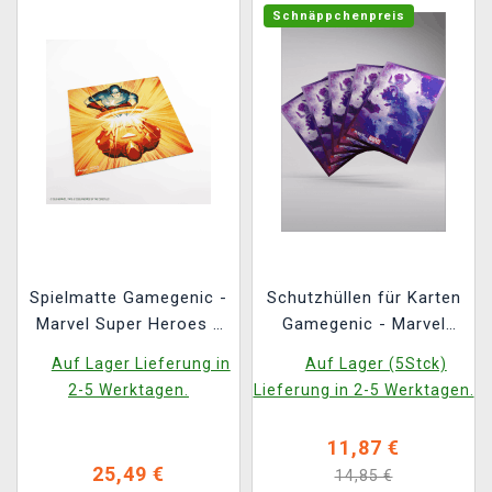
Schnäppchenpreis
Spielmatte Gamegenic -
Schutzhüllen für Karten
Marvel Super Heroes -
Gamegenic - Marvel
Iron Man/Captain
Super Heroes -
Auf Lager Lieferung in
Auf Lager (5Stck)
America
Premium Double
2-5 Werktagen.
Lieferung in 2-5 Werktagen.
Sleeving Galactus
Token (105 Stk.)
11,87 €
25,49 €
14,85 €