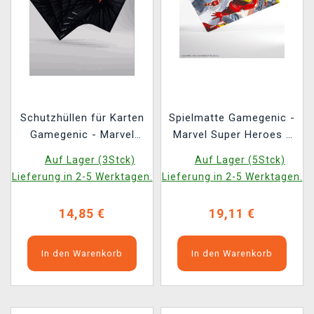
Schutzhüllen für Karten
Spielmatte Gamegenic -
Gamegenic - Marvel
Marvel Super Heroes -
Super Heroes -
Iron Man, Master of
Auf Lager (3Stck)
Auf Lager (5Stck)
Premium Double
Machines
Lieferung in 2-5 Werktagen.
Lieferung in 2-5 Werktagen.
Sleeving Comic Burst
Black (105 Stk.)
14,85 €
19,11 €
In den Warenkorb
In den Warenkorb