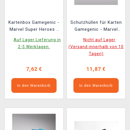
Kartenbox Gamegenic -
Schutzhüllen für Karten
Marvel Super Heroes -
Gamegenic - Marvel
Soft Crate 100+ XL
Super Heroes -
Auf Lager Lieferung in
Nicht auf Lager
Sideloading The
Premium Double
2-5 Werktagen.
(Versand innerhalb von 10
Fantastic Four/Go Nuts!
Sleeving Black Panter
Tagen)
(105 Stk.)
7,62 €
11,87 €
In den Warenkorb
In den Warenkorb