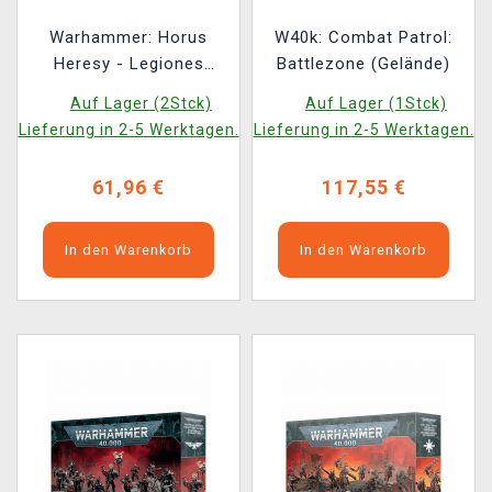
Warhammer: Horus
W40k: Combat Patrol:
Heresy - Legiones
Battlezone (Gelände)
Astartes - MkIV
Auf Lager (2Stck)
Auf Lager (1Stck)
Tactical Squad (20
Lieferung in 2-5 Werktagen.
Lieferung in 2-5 Werktagen.
Figuren)
61,96 €
117,55 €
In den Warenkorb
In den Warenkorb