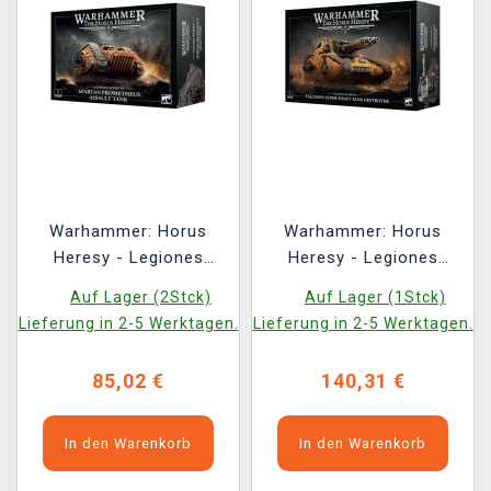
Warhammer: Horus
Warhammer: Horus
Heresy - Legiones
Heresy - Legiones
Astartes - Spartan
Astartes - Falchion
Auf Lager (2Stck)
Auf Lager (1Stck)
Prometheus Assault
Super-Heavy Tank
Lieferung in 2-5 Werktagen.
Lieferung in 2-5 Werktagen.
Tank (1 Figur)
Destroyer (1 Figur)
85,02 €
140,31 €
In den Warenkorb
In den Warenkorb