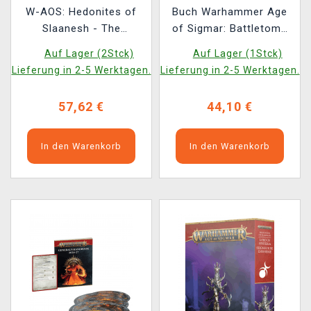
W-AOS: Hedonites of
Buch Warhammer Age
Slaanesh - The
of Sigmar: Battletome
Accursed Reflection (4
Hedonites of Slaanesh
Auf Lager (2Stck)
Auf Lager (1Stck)
Figuren)
(2026) ENG
Lieferung in 2-5 Werktagen.
Lieferung in 2-5 Werktagen.
57,62 €
44,10 €
In den Warenkorb
In den Warenkorb