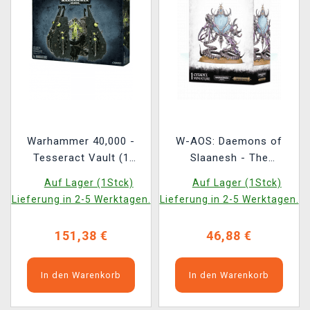
Warhammer 40,000 -
W-AOS: Daemons of
Tesseract Vault (1
Slaanesh - The
Figur)
Contorted Epitome (1
Auf Lager (1Stck)
Auf Lager (1Stck)
Figur)
Lieferung in 2-5 Werktagen.
Lieferung in 2-5 Werktagen.
151,38 €
46,88 €
In den Warenkorb
In den Warenkorb