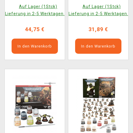
Imperialis - Titan
Auf Lager (1Stck)
Auf Lager (1Stck)
Legions - Reaver Titan
Lieferung in 2-5 Werktagen.
Lieferung in 2-5 Werktagen.
with Graviton
Obliterator and Volkite
44,75 €
31,89 €
Annihilator
In den Warenkorb
In den Warenkorb