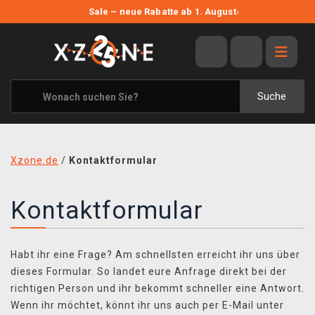
NEUE ANGEBOTE
Sale – neue Rabatte ab 1. August
›
ANGEBOTE
ALLE MARKEN
XZONE ORIGINALS
Suche
KLEIDUNG & ACCESSOIRES
MERCHANDISE
Xzone.de
/
Kontaktformular
BÜCHER & COMICS
Kontaktformular
BRETT- UND KARTENSPIELE
BLOG
Habt ihr eine Frage? Am schnellsten erreicht ihr uns über
KONTAKT
dieses Formular. So landet eure Anfrage direkt bei der
richtigen Person und ihr bekommt schneller eine Antwort.
VERSAND
Wenn ihr möchtet, könnt ihr uns auch per E-Mail unter