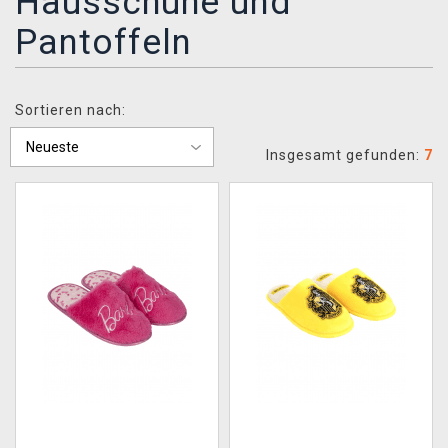
Hausschuhe und
XZONE CLUB
Pantoffeln
Sortieren nach:
Insgesamt gefunden:
7