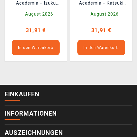
Academia - Izuku
Academia - Katsuki
Midoriya (Tamashii
Bakugo (Tamashii
August 2026
August 2026
Nations)
Nations)
31,91 €
31,91 €
In den Warenkorb
In den Warenkorb
EINKAUFEN
INFORMATIONEN
AUSZEICHNUNGEN