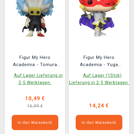
Figur My Hero
Figur My Hero
Academia - Tomura
Academia - Yuga
Shigaraki Limited
Aoyama (Funko POP!
Auf Lager Lieferung in
Auf Lager (1Stck)
Edition (Funko POP!
Animation 1144)
2-5 Werktagen.
Lieferung in 2-5 Werktagen.
Animation 1149)
(beschädigte
Verpackung)
10,49 €
14,24 €
16,99 €
In den Warenkorb
In den Warenkorb