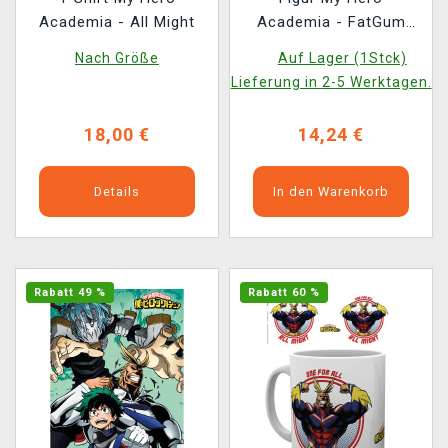
Academia - All Might
Academia - FatGum
(Slim Form) (Funko
Nach Größe
Auf Lager (1Stck)
POP! Animation 1142)
Lieferung in 2-5 Werktagen.
(beschädigte
Verpackung)
18,00 €
14,24 €
Details
In den Warenkorb
Rabatt 49 %
Rabatt 60 %