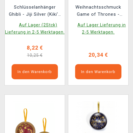
Schlüsselanhänger
Weihnachtsschmuck
Ghibli - Jiji Silver (Kiki's
Game of Thrones -
Delivery Service)
Stark Direwolf (mit
Auf Lager (2Stck)
Auf Lager Lieferung in
Anhänger im Inneren)
Lieferung in 2-5 Werktagen.
2-5 Werktagen.
8,22 €
20,34 €
10,25 €
In den Warenkorb
In den Warenkorb