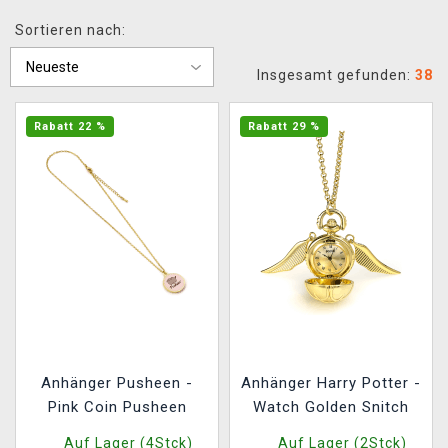
XZONE CLUB
Sortieren nach:
Insgesamt gefunden:
38
Rabatt 22 %
Rabatt 29 %
Anhänger Pusheen -
Anhänger Harry Potter -
Pink Coin Pusheen
Watch Golden Snitch
Auf Lager (4Stck)
Auf Lager (2Stck)