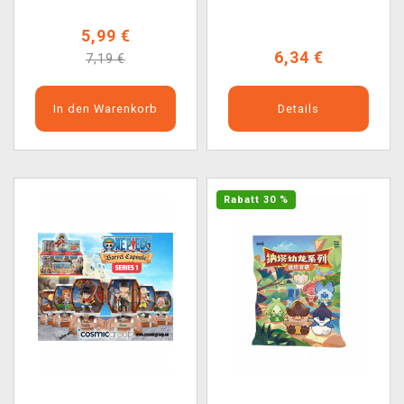
5,99 €
6,34 €
7,19 €
In den Warenkorb
Details
Rabatt 30 %