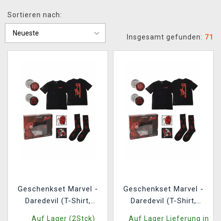
XZONE CLUB
Sortieren nach:
Insgesamt gefunden:
71
Geschenkset Marvel -
Geschenkset Marvel -
Daredevil (T-Shirt,
Daredevil (T-Shirt,
Ansteckpins, Aufnäher,
Ansteckpins, Aufnäher,
Auf Lager (2Stck)
Auf Lager Lieferung in