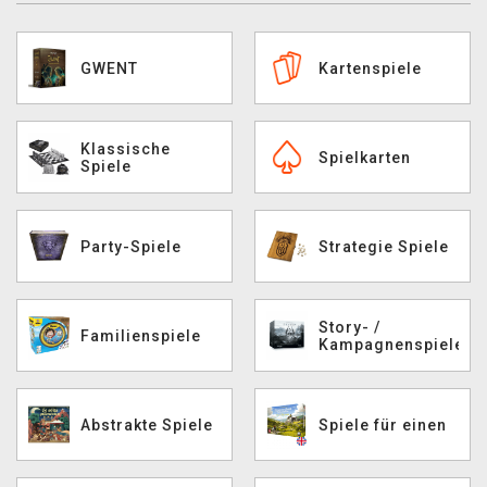
XZONE CLUB
GWENT
Kartenspiele
Klassische
Spielkarten
Spiele
Party-Spiele
Strategie Spiele
Story- /
Familienspiele
Kampagnenspiele
Abstrakte Spiele
Spiele für einen