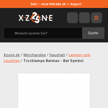
NEUE ANGEBOTE
Sale – neue Rabatte ab 1. August
›
ANGEBOTE
ALLE MARKEN
XZONE ORIGINALS
Suche
KLEIDUNG & ACCESSOIRES
MERCHANDISE
Xzone.de
/
Merchandise
/
Haushalt
/
Lampen und
BÜCHER & COMICS
Leuchten
/
Tischlampe Batman - Bat Symbol
BRETT- UND KARTENSPIELE
BLOG
KONTAKT
VERSAND