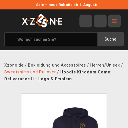
NEUE ANGEBOTE
Sale – neue Rabatte ab 1. August
›
ANGEBOTE
ALLE MARKEN
XZONE ORIGINALS
Suche
KLEIDUNG & ACCESSOIRES
MERCHANDISE
Xzone.de
/
Bekleidung und Accessoires
/
Herren/Unisex
/
BÜCHER & COMICS
Sweatshirts und Pullover
/
Hoodie Kingdom Come:
Deliverance II - Logo & Emblem
BRETT- UND KARTENSPIELE
BLOG
KONTAKT
VERSAND