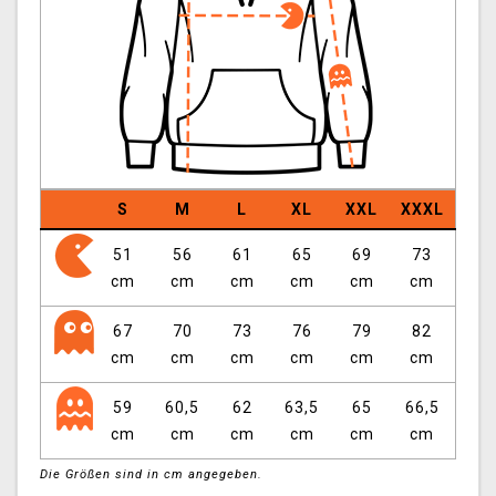
S
M
L
XL
XXL
XXXL
51
56
61
65
69
73
cm
cm
cm
cm
cm
cm
67
70
73
76
79
82
cm
cm
cm
cm
cm
cm
59
60,5
62
63,5
65
66,5
cm
cm
cm
cm
cm
cm
Die Größen sind in cm angegeben.