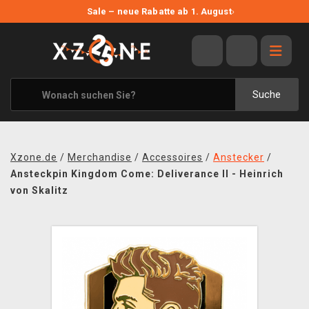
NEUE ANGEBOTE
Sale – neue Rabatte ab 1. August
›
ANGEBOTE
ALLE MARKEN
XZONE ORIGINALS
Suche
KLEIDUNG & ACCESSOIRES
MERCHANDISE
Xzone.de
/
Merchandise
/
Accessoires
/
Anstecker
/
BÜCHER & COMICS
Ansteckpin Kingdom Come: Deliverance II - Heinrich
von Skalitz
BRETT- UND KARTENSPIELE
BLOG
KONTAKT
VERSAND