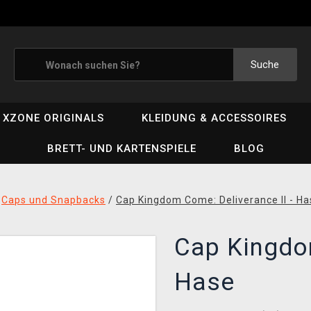
Suche
XZONE ORIGINALS
KLEIDUNG & ACCESSOIRES
BRETT- UND KARTENSPIELE
BLOG
/
Caps und Snapbacks
/
Cap Kingdom Come: Deliverance II - Ha
Cap Kingdom
Hase