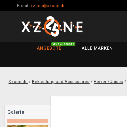
Email:
xzone@xzone.de
NEUE ANGEBOTE
ANGEBOTE
ALLE MARKEN
Xzone.de
/
Bekleidung und Accessoires
/
Herren/Unisex
Galerie