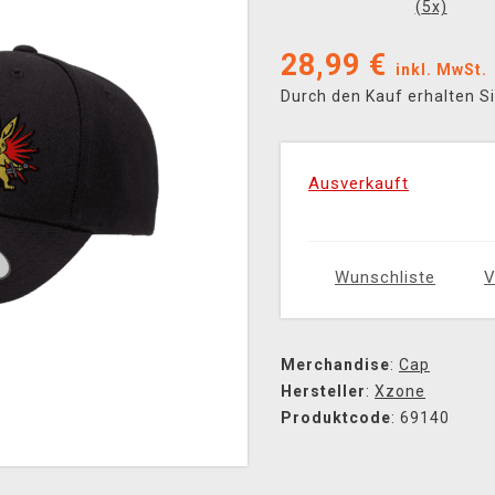
(
5
x)
28,99
€
inkl. MwSt.
Durch den Kauf erhalten S
Ausverkauft
Wunschliste
V
Merchandise
:
Cap
Hersteller
:
Xzone
Produktcode
: 69140