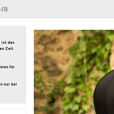
 (5)
m
 ist das
en Zeit.
emen für
v nur bei