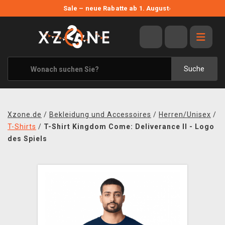
NEUE ANGEBOTE
Sale – neue Rabatte ab 1. August
›
ANGEBOTE
ALLE MARKEN
XZONE ORIGINALS
Suche
KLEIDUNG & ACCESSOIRES
MERCHANDISE
Xzone.de
/
Bekleidung und Accessoires
/
Herren/Unisex
/
BÜCHER & COMICS
T-Shirts
/
T-Shirt Kingdom Come: Deliverance II - Logo
des Spiels
BRETT- UND KARTENSPIELE
BLOG
KONTAKT
VERSAND