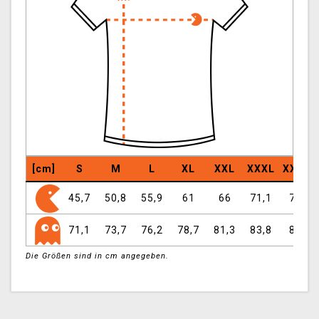
[cm]
S
M
L
XL
XXL
XXXL
XXXXL
45,7
50,8
55,9
61
66
71,1
76,2
71,1
73,7
76,2
78,7
81,3
83,8
86,4
Die Größen sind in cm angegeben.