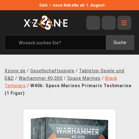
NEUE ANGEBOTE
Sale – neue Rabatte ab 1. August
›
ANGEBOTE
ALLE MARKEN
XZONE ORIGINALS
Suche
KLEIDUNG & ACCESSOIRES
MERCHANDISE
Xzone.de
/
Gesellschaftsspiele
/
Tabletop-Spiele und
BÜCHER & COMICS
D&D
/
Warhammer 40,000
/
Space Marines
/
Black
Templars
/
W40k: Space Marines Primaris Techmarine
BRETT- UND KARTENSPIELE
(1 Figur)
BLOG
KONTAKT
VERSAND