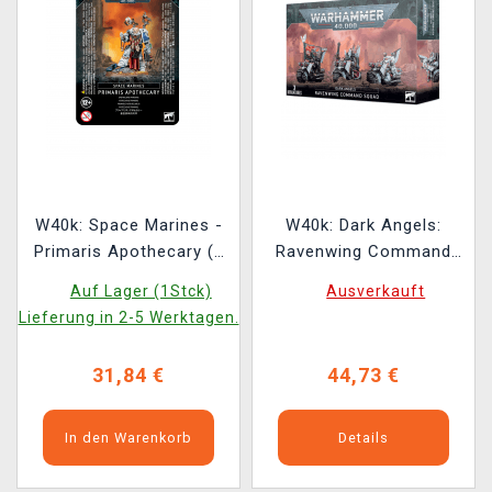
W40k: Space Marines -
W40k: Dark Angels:
Primaris Apothecary (1
Ravenwing Command
Figur)
Squad (3 Figuren)
Auf Lager (1Stck)
Ausverkauft
Lieferung in 2-5 Werktagen.
31,84 €
44,73 €
In den Warenkorb
Details