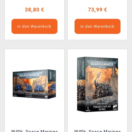
38,80 €
73,99 €
In den Warenkorb
In den Warenkorb
W40k: Space Marines
W40k: Space Marines