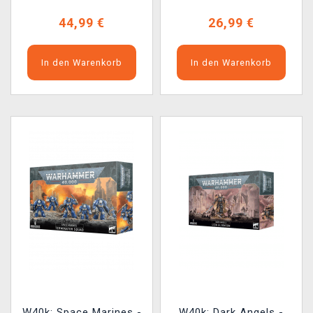
44,99 €
26,99 €
In den Warenkorb
In den Warenkorb
W40k: Space Marines -
W40k: Dark Angels -