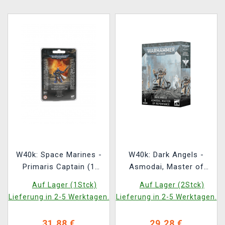
W40k: Space Marines -
W40k: Dark Angels -
Primaris Captain (1
Asmodai, Master of
Figur)
Repentance
Auf Lager (1Stck)
Auf Lager (2Stck)
Lieferung in 2-5 Werktagen.
Lieferung in 2-5 Werktagen.
31,88 €
29,28 €