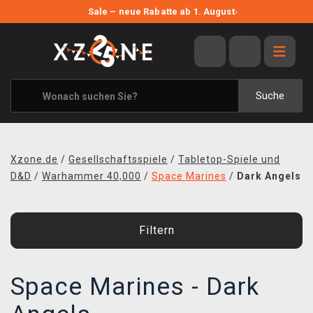
NEUE ANGEBOTE
Sale – neue Rabatte ab 1. August
›
ANGEBOTE
ALLE MARKEN
XZONE ORIGINALS
Suche
KLEIDUNG & ACCESSOIRES
MERCHANDISE
Xzone.de
/
Gesellschaftsspiele
/
Tabletop-Spiele und
BÜCHER & COMICS
D&D
/
Warhammer 40,000
/
Space Marines
/
Dark Angels
BRETT- UND KARTENSPIELE
Filtern
BLOG
KONTAKT
Space Marines - Dark
VERSAND