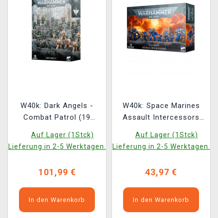
W40k: Dark Angels -
W40k: Space Marines
Combat Patrol (19
Assault Intercessors
Figuren)
(10 Figuren)
Auf Lager (1Stck)
Auf Lager (1Stck)
Lieferung in 2-5 Werktagen.
Lieferung in 2-5 Werktagen.
101,99 €
43,97 €
In den Warenkorb
In den Warenkorb