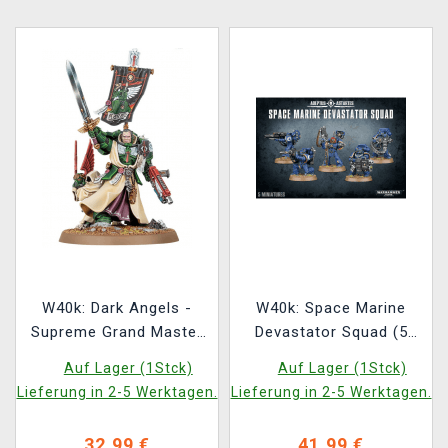
W40k: Dark Angels -
W40k: Space Marine
Supreme Grand Master
Devastator Squad (5
Azrael
Figuren)
Auf Lager (1Stck)
Auf Lager (1Stck)
Lieferung in 2-5 Werktagen.
Lieferung in 2-5 Werktagen.
32,99 €
41,99 €