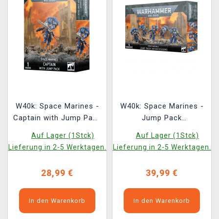
W40k: Space Marines -
W40k: Space Marines -
Captain with Jump Pack
Jump Pack
(1 Figur)
Intercessors (5 Figuren)
Auf Lager (1Stck)
Auf Lager (1Stck)
Lieferung in 2-5 Werktagen.
Lieferung in 2-5 Werktagen.
28,99 €
39,99 €
In den Warenkorb
In den Warenkorb