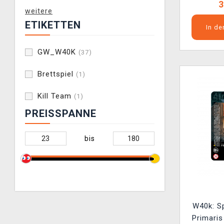
3
weitere
ETIKETTEN
In d
GW_W40K
(37)
Brettspiel
(1)
Kill Team
(1)
PREISSPANNE
bis
W40k: S
Primaris