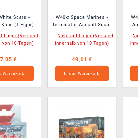
White Scars -
W40k: Space Marines -
W4
Khan (1 Figur)
Terminator Assault Squad
An
(6 Figuren)
uf Lager (Versand
Nicht auf Lager (Versand
Ni
b von 10 Tagen)
innerhalb von 10 Tagen)
inn
7,05 €
49,01 €
en Warenkorb
In den Warenkorb