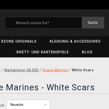
Suche
XZONE ORIGINALS
KLEIDUNG & ACCESSOIRES
BRETT- UND KARTENSPIELE
BLOG
D
/
Warhammer 40,000
/
Space Marines
/
White Scars
 Marines - White Scars
ch: