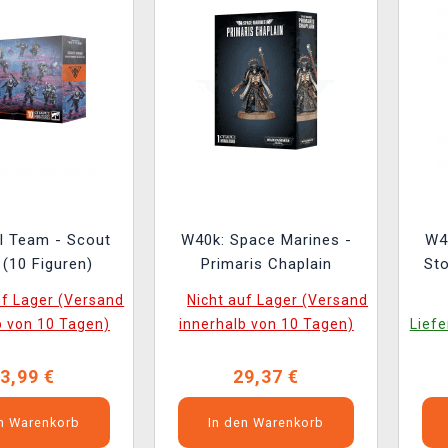
ll Team - Scout
W40k: Space Marines -
W4
(10 Figuren)
Primaris Chaplain
St
uf Lager (Versand
Nicht auf Lager (Versand
b von 10 Tagen)
innerhalb von 10 Tagen)
Liefe
3,99 €
29,37 €
en Warenkorb
In den Warenkorb