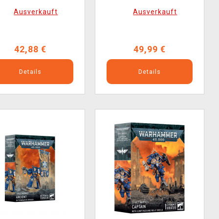
Figuren)
Warsuit (1 Figur)
Ausverkauft
Ausverkauft
42,88 €
49,99 €
Details
Details