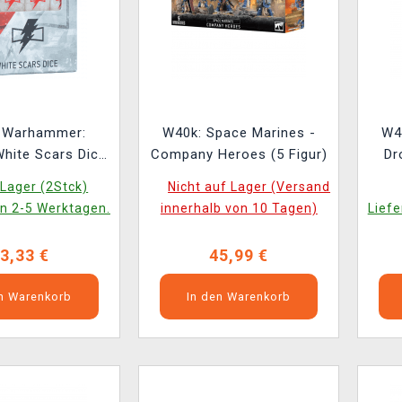
l Warhammer:
W40k: Space Marines -
W4
White Scars Dice
Company Heroes (5 Figur)
Dr
16 Stck)
Lager (2Stck)
Nicht auf Lager (Versand
in 2-5 Werktagen.
innerhalb von 10 Tagen)
Liefe
3,33 €
45,99 €
en Warenkorb
In den Warenkorb