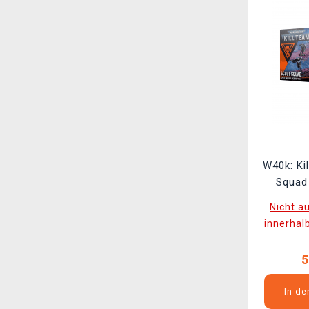
W40k: Ki
Squad 
Nicht a
innerhal
5
In d