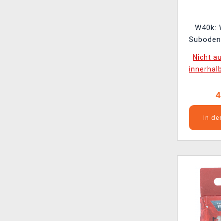
W40k: 
Suboden 
Nicht a
innerhal
4
In d