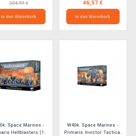
46,57 €
204,99 €
In den Warenkorb
In den Warenkorb
0k: Space Marines -
W40k: Space Marines -
aris Hellblasters (10
Primaris Invictor Tactical