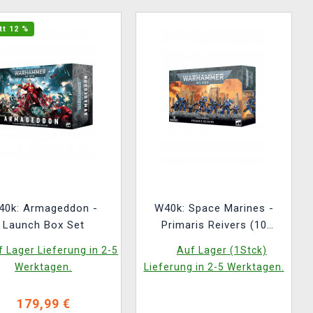
tt 12 %
40k: Armageddon -
W40k: Space Marines -
Launch Box Set
Primaris Reivers (10
Figuren)
 Lager Lieferung in 2-5
Auf Lager (1Stck)
Werktagen.
Lieferung in 2-5 Werktagen.
179,99 €