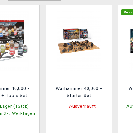
Raba
mer 40,000 -
Warhammer 40,000 -
W
 + Tools Set
Starter Set
Lager (1Stck)
Ausverkauft
Auf
in 2-5 Werktagen.