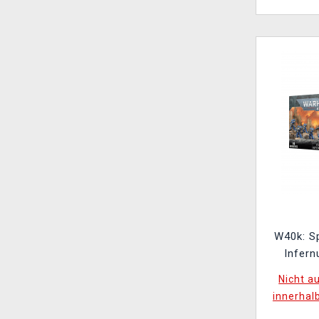
W40k: S
Infern
F
Nicht a
innerhal