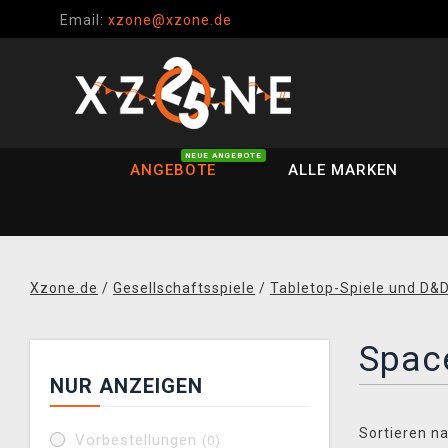
Email:
xzone@xzone.de
NEUE ANGEBOTE
ANGEBOTE
ALLE MARKEN
Xzone.de
/
Gesellschaftsspiele
/
Tabletop-Spiele und D&
Space
NUR ANZEIGEN
Sortieren na
Vorbestellungen
(0)