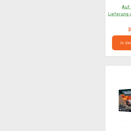
Auf 
Lieferung 
3
In d