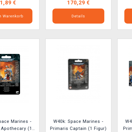
1,89 €
170,29 €
en Warenkorb
Details
pace Marines -
W40k: Space Marines -
W4
 Apothecary (1
Primaris Captain (1 Figur)
Prim