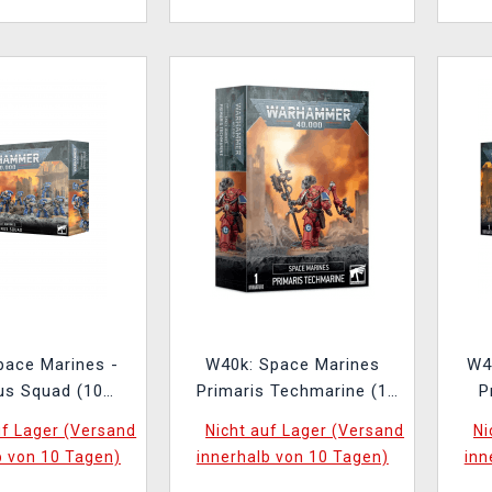
pace Marines -
W40k: Space Marines
W4
us Squad (10
Primaris Techmarine (1
P
iguren)
Figur)
uf Lager (Versand
Nicht auf Lager (Versand
Ni
b von 10 Tagen)
innerhalb von 10 Tagen)
inn