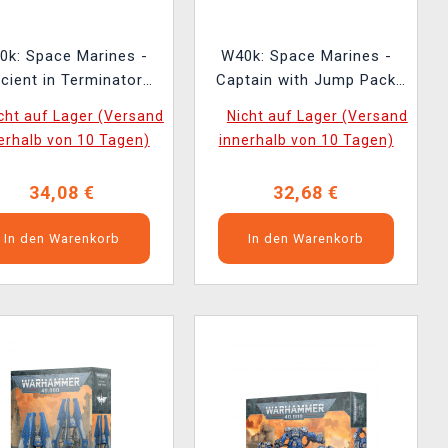
0k: Space Marines -
W40k: Space Marines -
cient in Terminator
Captain with Jump Pack
Armour (1 Figur)
and Relic Shield (1 Figur)
cht auf Lager (Versand
Nicht auf Lager (Versand
erhalb von 10 Tagen)
innerhalb von 10 Tagen)
34,08 €
32,68 €
In den Warenkorb
In den Warenkorb