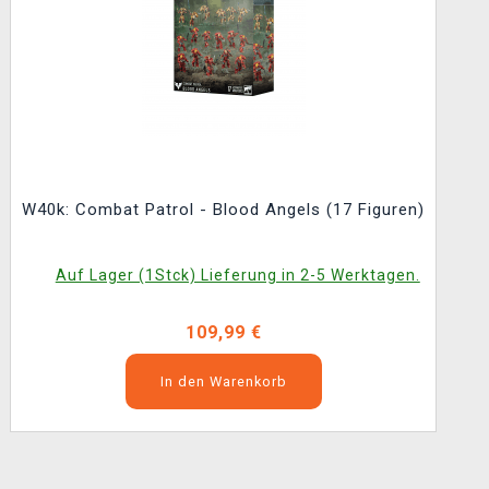
W40k: Combat Patrol - Blood Angels (17 Figuren)
Auf Lager (1Stck) Lieferung in 2-5 Werktagen.
109,99 €
In den Warenkorb