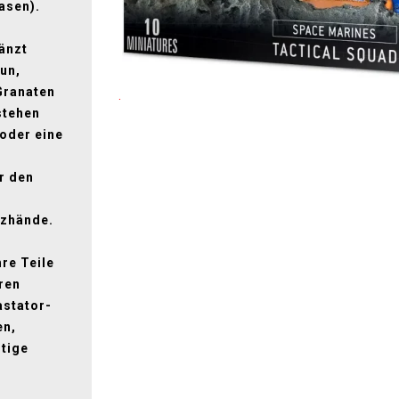
asen).
änzt
un,
 Granaten
.
stehen
 oder eine
r den
tzhände.
re Teile
ren
astator-
en,
ltige