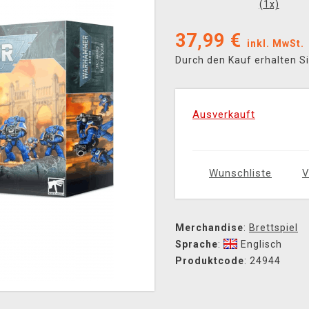
(
1
x)
37,99
€
inkl. MwSt.
Durch den Kauf erhalten S
Ausverkauft
Wunschliste
V
Merchandise
:
Brettspiel
Sprache
:
Englisch
Produktcode
: 24944