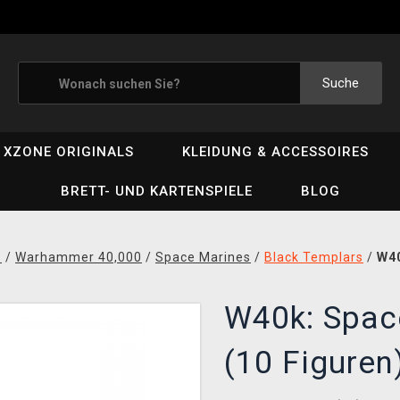
Suche
XZONE ORIGINALS
KLEIDUNG & ACCESSOIRES
BRETT- UND KARTENSPIELE
BLOG
D
/
Warhammer 40,000
/
Space Marines
/
Black Templars
/
W40
W40k: Spac
(10 Figuren