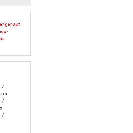
mengebaut.
hop-
zu
D
/
lars
D
/
ls
D
/