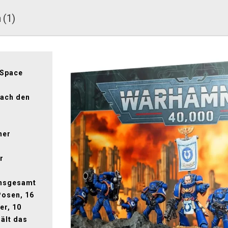
 (1)
 Space
nach den
ner
r
insgesamt
Posen, 16
er, 10
ält das