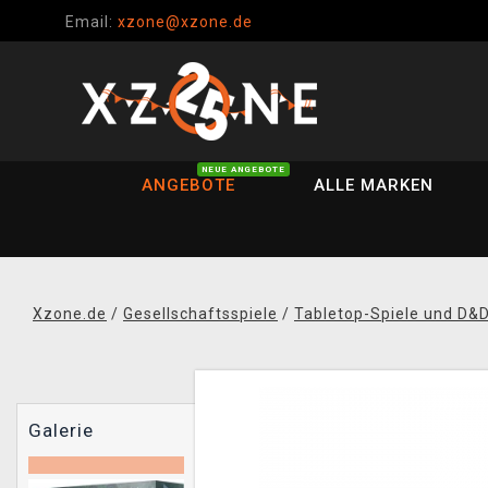
Email:
xzone@xzone.de
NEUE ANGEBOTE
ANGEBOTE
ALLE MARKEN
Xzone.de
/
Gesellschaftsspiele
/
Tabletop-Spiele und D&
Galerie