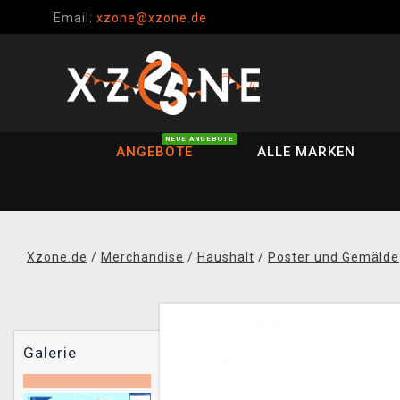
Email:
xzone@xzone.de
NEUE ANGEBOTE
ANGEBOTE
ALLE MARKEN
Xzone.de
/
Merchandise
/
Haushalt
/
Poster und Gemälde
Galerie