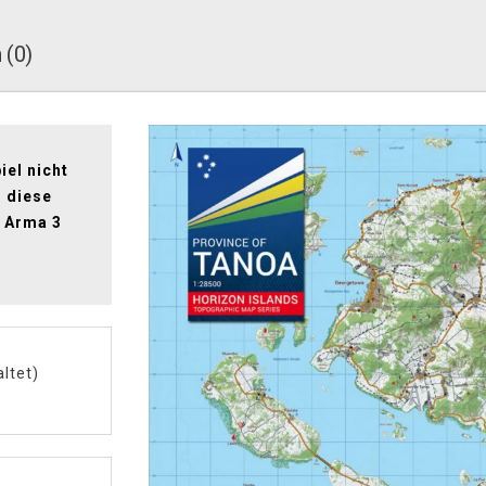
 (0)
iel nicht
h diese
l Arma 3
ltet)