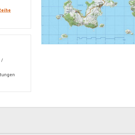
Reihe
/
itungen