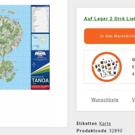
Auf Lager 2 Stck Lie
In den Warenkor
G
K
4
Wunschliste
V
Etiketten
:
Karte
Produktcode
: 32890