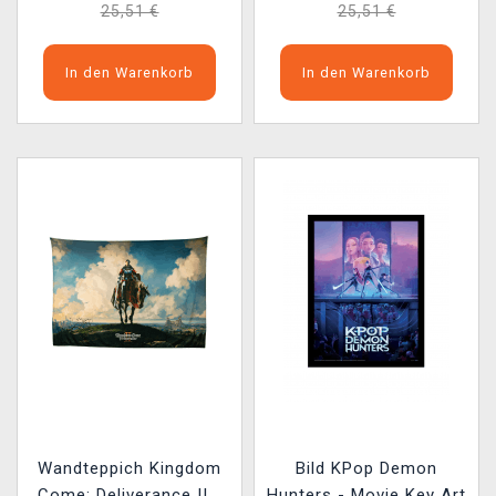
25,51 €
25,51 €
In den Warenkorb
In den Warenkorb
Wandteppich Kingdom
Bild KPop Demon
Come: Deliverance II -
Hunters - Movie Key Art