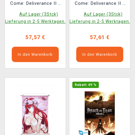
Come: Deliverance II -
Come: Deliverance II -
Keyart (Bild auf Textil)
Heinrich und Köter im
Auf Lager (3Stck)
Auf Lager (3Stck)
Wald (Bild auf Textil)
Lieferung in 2-5 Werktagen.
Lieferung in 2-5 Werktagen.
57,57 €
57,61 €
In den Warenkorb
In den Warenkorb
Rabatt 49 %