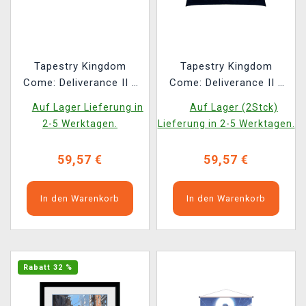
Tapestry Kingdom
Tapestry Kingdom
Come: Deliverance II -
Come: Deliverance II -
Illumination Welscher
Keyart João Ruas
Auf Lager Lieferung in
Auf Lager (2Stck)
Hof (Bild auf Textil)
(Textilbild)
2-5 Werktagen.
Lieferung in 2-5 Werktagen.
59,57 €
59,57 €
In den Warenkorb
In den Warenkorb
Rabatt 32 %