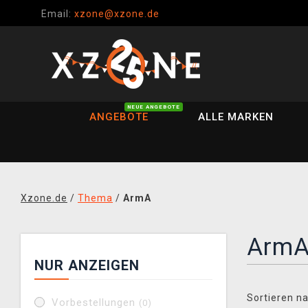
Email:
xzone@xzone.de
NEUE ANGEBOTE
ANGEBOTE
ALLE MARKEN
Xzone.de
/
Thema
/
ArmA
Arm
NUR ANZEIGEN
Sortieren na
Vorbestellungen
(0)