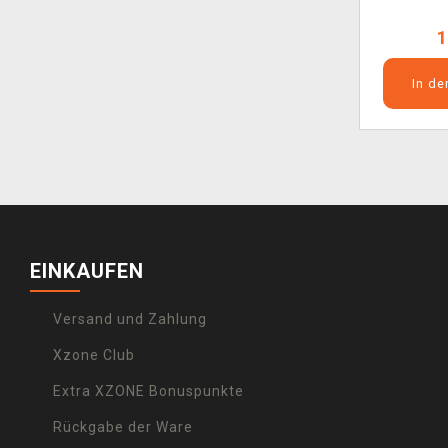
1
In d
EINKAUFEN
Versand und Zahlung
Xzone Club
Extra XZONE Bonuspunkte
Rückgabe der Ware