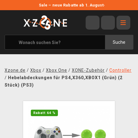
NEUE ANGEBOTE
Sale – neue Rabatte ab 1. August
›
ANGEBOTE
ALLE MARKEN
XZONE ORIGINALS
Suche
KLEIDUNG & ACCESSOIRES
MERCHANDISE
Xzone.de
/
Xbox
/
Xbox One
/
XONE-Zubehör
/
Controller
BÜCHER & COMICS
/
Hebelabdeckungen für PS4,X360,XBOX1 (Grün) (2
Stück) (PS3)
BRETT- UND KARTENSPIELE
BLOG
Rabatt 64 %
KONTAKT
VERSAND