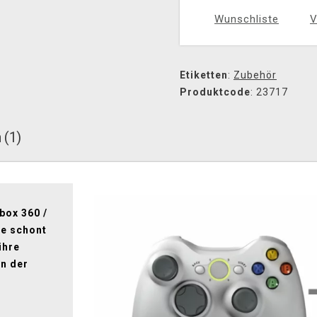
Wunschliste
V
Etiketten
:
Zubehör
Produktcode
: 23717
 (1)
box 360 /
ge schont
ihre
n der