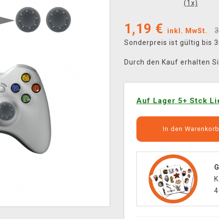
(
1
x)
1,19
€
3
inkl. MwSt.
Sonderpreis ist gültig bis
Durch den Kauf erhalten S
Auf Lager 5+ Stck Li
In den Warenkor
G
K
4