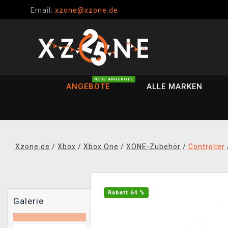
Email:
xzone@xzone.de
NEUE ANGEBOTE
ANGEBOTE
ALLE MARKEN
Xzone.de
/
Xbox
/
Xbox One
/
XONE-Zubehör
/
Controller
Rabatt 64 %
Galerie