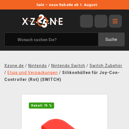
NEUE ANGEBOTE
Sale – neue Rabatte ab 1. August
›
ANGEBOTE
ALLE MARKEN
XZONE ORIGINALS
Suche
KLEIDUNG & ACCESSOIRES
MERCHANDISE
Xzone.de
/
Nintendo
/
Nintendo Switch
/
Switch Zubehör
BÜCHER & COMICS
/
Etuis und Verpackungen
/
Silikonhüllen für Joy-Con-
Controller (Rot) (SWITCH)
BRETT- UND KARTENSPIELE
BLOG
Rabatt 75 %
KONTAKT
VERSAND