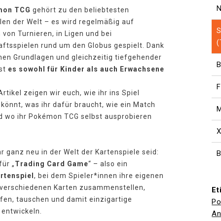
N
mon TCG
gehört zu den beliebtesten
len der Welt – es wird regelmäßig auf
S
von Turnieren, in Ligen und bei
ftsspielen rund um den Globus gespielt. Dank
hen Grundlagen und gleichzeitig tiefgehender
B
ist
es sowohl für Kinder als auch Erwachsene
F
rtikel zeigen wir euch, wie ihr ins Spiel
 könnt, was ihr dafür braucht, wie ein Match
M
d wo ihr Pokémon TCG selbst ausprobieren
hr ganz neu in der Welt der Kartenspiele seid:
B
für „
Trading Card Game
“ – also ein
tenspiel
, bei dem Spieler*innen ihre eigenen
 verschiedenen Karten zusammenstellen,
Et
fen, tauschen und damit einzigartige
P
 entwickeln.
An