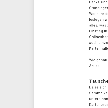
Decks sind 
Grundlagen
Wenn ihr d
loslegen wo
alles, was
Einstieg i
Onlineshop
auch einze
Kartenhüll
Wie genau 
Artikel.
Tausch
Da es sic
Sammelkart
untereinan
Kartenprei