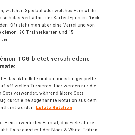
, welchen Spielstil oder welches Format ihr
n sich das Verhältnis der Kartentypen im
Deck
den. Oft sieht man aber eine Verteilung von
okémon
,
30 Trainerkarten
und
15
rten
.
émon TCG bietet verschiedene
rmate:
d
– das aktuellste und am meisten gespielte
uf offiziellen Turnieren. Hier werden nur die
 Sets verwendet, während ältere Sets
ig durch eine sogenannte Rotation aus dem
entfernt werden.
Letzte Rotation
.
ed
– ein erweitertes Format, das viele ältere
aubt. Es beginnt mit der Black & White-Edition