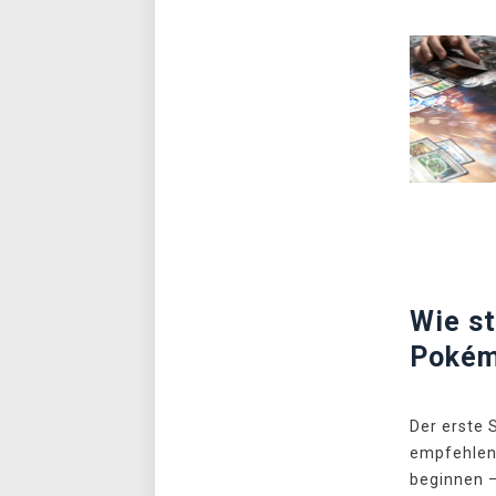
Wie s
Pokém
Der erste S
empfehlen
beginnen –