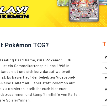
T
st Pokémon TCG?
Trading Card Game
, kurz
Pokémon TCG
G
, ist ein Sammelkartenspiel, das 1996 in
tanden ist und sich kurz darauf weltweit
hat. Es basiert auf der beliebten Videospiel-
F
-Reihe
Pokémon
– aber statt Pokémon auf
 zu trainieren, stellt ihr euch hier euer
V
eck zusammen und kämpft mithilfe von Karten
P
re Spieler*innen.