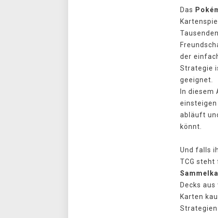
Das
Poké
Kartenspie
Tausenden 
Freundscha
der einfac
Strategie 
geeignet.
In diesem A
einsteigen
abläuft un
könnt.
Und falls i
TCG steht 
Sammelkar
Decks aus
Karten kau
Strategien