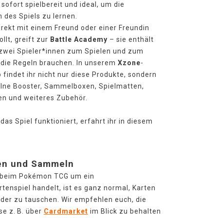
sofort spielbereit und ideal, um die
 des Spiels zu lernen.
irekt mit einem Freund oder einer Freundin
llt, greift zur
Battle Academy
– sie enthält
 zwei Spieler*innen zum Spielen und zum
n die Regeln brauchen. In unserem
Xzone
-
 findet ihr nicht nur diese Produkte, sondern
lne Booster, Sammelboxen, Spielmatten,
en und weiteres Zubehör.
das Spiel funktioniert, erfahrt ihr in diesem
en und Sammeln
h beim Pokémon TCG um ein
enspiel handelt, ist es ganz normal, Karten
der zu tauschen. Wir empfehlen euch, die
se z. B. über
Cardmarket
im Blick zu behalten