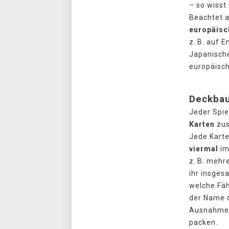
– so wisst
Beachtet a
europäisc
z. B. auf 
Japanische
europäisch
Deckbau
Jeder Spie
Karten
zus
Jede Kart
viermal
im
z. B. mehr
ihr insges
welche Fäh
der Name 
Ausnahme –
packen.