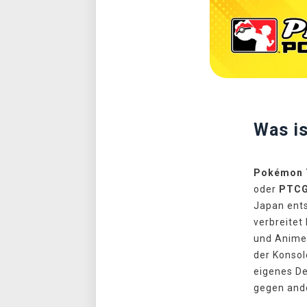
Was i
Pokémon 
oder
PTC
Japan ents
verbreitet 
und Anime
der Konsole
eigenes D
gegen ande