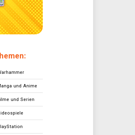
hemen:
Warhammer
Manga und Anime
ilme und Serien
ideospiele
layStation