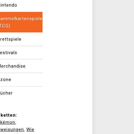
intendo
ammelkartenspiele
(TCG)
rettspiele
estivals
erchandise
Xzone
ücher
iketten:
okémon
,
weisungen
Wie
,