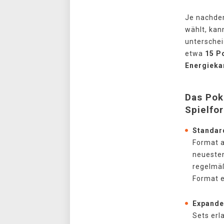
Je nachdem
wählt, kan
unterschei
etwa
15 P
Energieka
Das Pok
Spielfo
Standar
Format a
neuesten
regelmäß
Format 
Expand
Sets erl