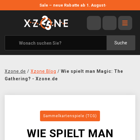
NEUE ANGEBOTE
Sale – neue Rabatte ab 1. August
›
ANGEBOTE
ALLE MARKEN
XZONE ORIGINALS
Suche
KLEIDUNG & ACCESSOIRES
MERCHANDISE
Xzone.de
/
Xzone Blog
/
Wie spielt man Magic: The
BÜCHER & COMICS
Gathering? - Xzone.de
BRETT- UND KARTENSPIELE
BLOG
Sammelkartenspiele (TCG)
KONTAKT
WIE SPIELT MAN
VERSAND