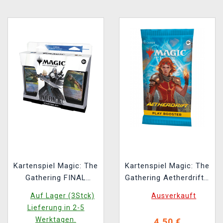
Kartenspiel Magic: The
Kartenspiel Magic: The
Gathering FINAL
Gathering Aetherdrift -
FANTASY - Starter Kit
Play Booster (14
Auf Lager (3Stck)
Ausverkauft
(ENGLISCHE VERSION)
Karten) (ENGLISCHE
Lieferung in 2-5
VERSION)
Werktagen.
4,50 €