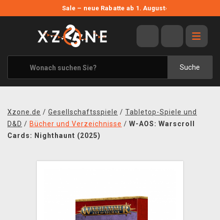
NEUE ANGEBOTE
Sale – neue Rabatte ab 1. August
›
ANGEBOTE
ALLE MARKEN
XZONE ORIGINALS
Suche
KLEIDUNG & ACCESSOIRES
MERCHANDISE
Xzone.de
/
Gesellschaftsspiele
/
Tabletop-Spiele und
BÜCHER & COMICS
D&D
/
Bücher und Verzeichnisse
/
W-AOS: Warscroll
Cards: Nighthaunt (2025)
BRETT- UND KARTENSPIELE
BLOG
KONTAKT
VERSAND