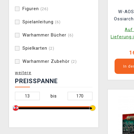
Figuren
(26)
W-AOS:
Ossiarch
Spielanleitung
(6)
Null Myr
Auf 
F
Warhammer Bücher
(6)
Lieferung 
Spielkarten
(2)
1
Warhammer Zubehör
(2)
In d
weitere
PREISSPANNE
bis