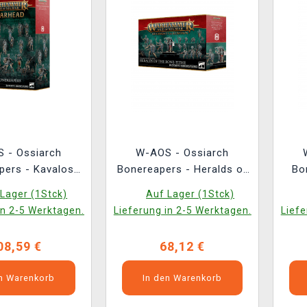
 - Ossiarch
W-AOS - Ossiarch
pers - Kavalos
Bonereapers - Heralds of
Bo
d (19 Figuren)
the Bone-Tithe (14
S
Lager (1Stck)
Auf Lager (1Stck)
Figuren)
in 2-5 Werktagen.
Lieferung in 2-5 Werktagen.
Liefe
08,59 €
68,12 €
en Warenkorb
In den Warenkorb