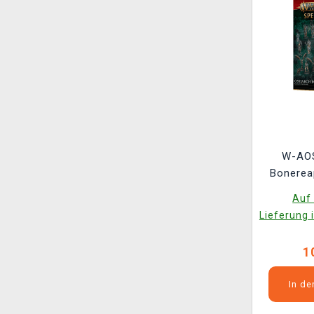
W-AOS
Bonerea
Vanguar
Auf 
Lieferung 
1
In d