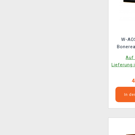
W-AOS
Bonerea
Triaxe
Auf 
Lieferung 
4
In d