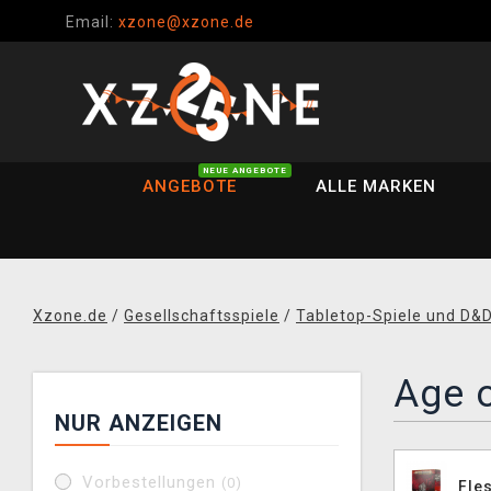
Email:
xzone@xzone.de
NEUE ANGEBOTE
ANGEBOTE
ALLE MARKEN
Xzone.de
/
Gesellschaftsspiele
/
Tabletop-Spiele und D&
Age o
NUR ANZEIGEN
Vorbestellungen
(0)
Fle