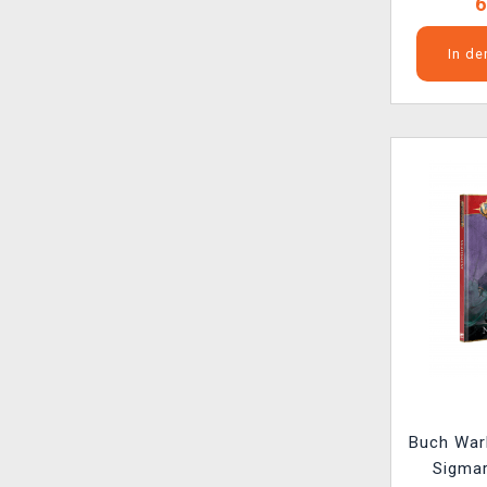
6
In d
Buch Wa
Sigmar