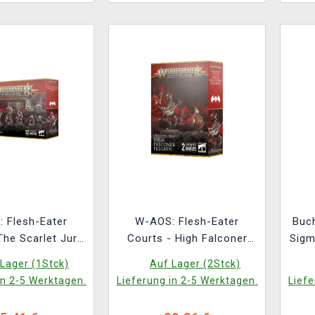
 Flesh-Eater
W-AOS: Flesh-Eater
Buc
The Scarlet Jury
Courts - High Falconer
Sigm
 Figuren)
Felgryn (2 Figuren)
E
Lager (1Stck)
Auf Lager (2Stck)
in 2-5 Werktagen.
Lieferung in 2-5 Werktagen.
Liefe