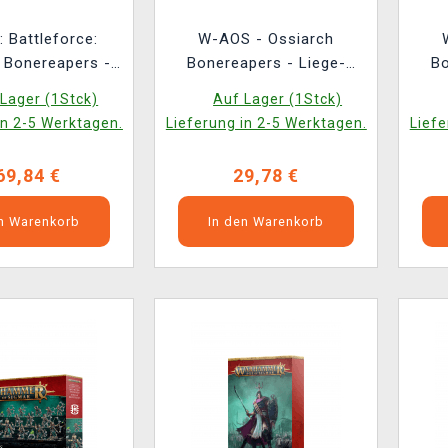
 Battleforce:
W-AOS - Ossiarch
 Bonereapers -
Bonereapers - Liege-
Bo
iad Phalanx (26
Mortek (1 Figur)
Kava
Lager (1Stck)
Auf Lager (1Stck)
iguren)
in 2-5 Werktagen.
Lieferung in 2-5 Werktagen.
Liefe
69,84 €
29,78 €
en Warenkorb
In den Warenkorb