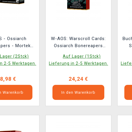
 - Ossiarch
W-AOS: Warscroll Cards:
Buc
pers - Mortek
Ossiarch Bonereapers
S
s (24 Figuren)
(2026)
Os
Lager (2Stck)
Auf Lager (1Stck)
in 2-5 Werktagen.
Lieferung in 2-5 Werktagen.
Liefe
8,98 €
24,24 €
en Warenkorb
In den Warenkorb