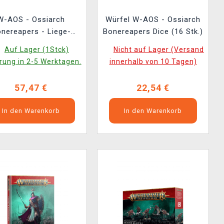
W-AOS - Ossiarch
Würfel W-AOS - Ossiarch
nereapers - Liege-
Bonereapers Dice (16 Stk.)
los on War Chariot (1
Auf Lager (1Stck)
Nicht auf Lager (Versand
Figur)
rung in 2-5 Werktagen.
innerhalb von 10 Tagen)
57,47 €
22,54 €
In den Warenkorb
In den Warenkorb