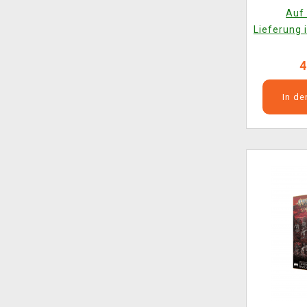
Night
Auf 
Lieferung 
4
In d