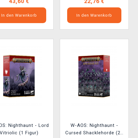
43,60 €
22,76 €
In den Warenkorb
In den Warenkorb
S: Nighthaunt - Lord
W-AOS: Nighthaunt -
Vitriolic (1 Figur)
Cursed Shacklehorde (25