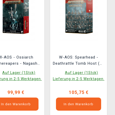
W-AOS - Ossiarch
W-AOS: Spearhead -
nereapers - Nagash
Deathrattle Tomb Host (40
upreme Lord of the
Figuren)
Auf Lager (1Stck)
Auf Lager (1Stck)
Undead (1 Figur)
rung in 2-5 Werktagen.
Lieferung in 2-5 Werktagen.
99,99 €
105,75 €
In den Warenkorb
In den Warenkorb