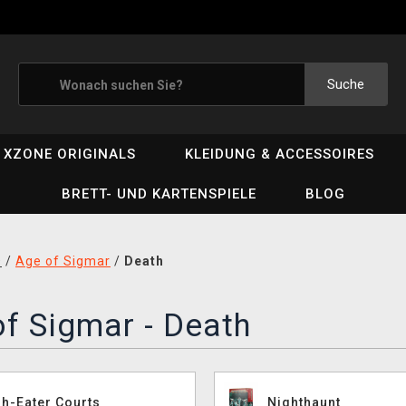
Suche
XZONE ORIGINALS
KLEIDUNG & ACCESSOIRES
BRETT- UND KARTENSPIELE
BLOG
D
/
Age of Sigmar
/
Death
f Sigmar - Death
sh-Eater Courts
Nighthaunt