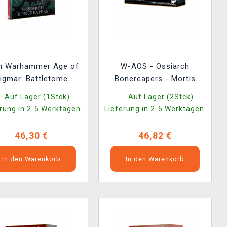
h Warhammer Age of
W-AOS - Ossiarch
igmar: Battletome
Bonereapers - Mortis
siarch Bonereapers
Reapers (5 Figuren)
Auf Lager (1Stck)
Auf Lager (2Stck)
(2026) ENG
rung in 2-5 Werktagen.
Lieferung in 2-5 Werktagen.
46,30 €
46,82 €
In den Warenkorb
In den Warenkorb