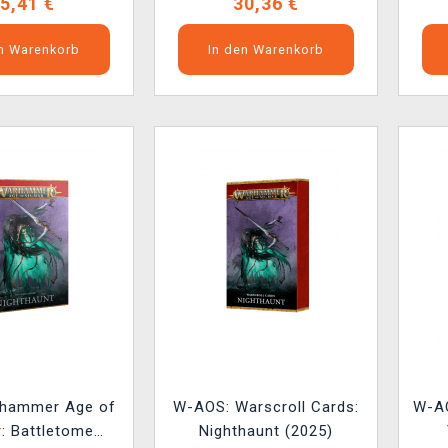
5,41 €
30,36 €
en Warenkorb
In den Warenkorb
rhammer Age of
W-AOS: Warscroll Cards:
W-AO
: Battletome
Nighthaunt (2025)