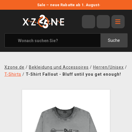
NEUE ANGEBOTE
Sale – neue Rabatte ab 1. August
›
ANGEBOTE
ALLE MARKEN
XZONE ORIGINALS
Suche
KLEIDUNG & ACCESSOIRES
MERCHANDISE
Xzone.de
/
Bekleidung und Accessoires
/
Herren/Unisex
/
BÜCHER & COMICS
T-Shirts
/
T-Shirt Fallout - Bluff until you get enough!
BRETT- UND KARTENSPIELE
BLOG
KONTAKT
VERSAND