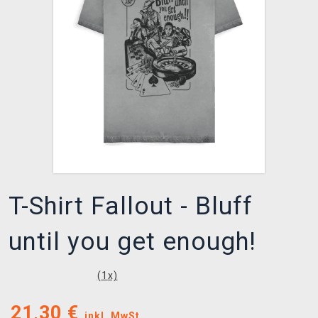
XZONE CLUB
T-Shirt Fallout - Bluff
until you get enough!
(
1
x)
21,30
€
inkl. MwSt.