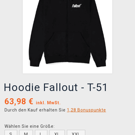
XZONE CLUB
Hoodie Fallout - T-51
63,98
€
inkl. MwSt.
Durch den Kauf erhalten Sie
1,28 Bonuspunkte
Wählen Sie eine Größe:
S
M
L
XL
XXL