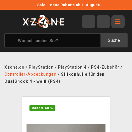
NEUE ANGEBOTE
Sale – neue Rabatte ab 1. August
›
ANGEBOTE
ALLE MARKEN
XZONE ORIGINALS
Suche
KLEIDUNG & ACCESSOIRES
MERCHANDISE
Xzone.de
/
PlayStation
/
PlayStation 4
/
PS4-Zubehör
/
BÜCHER & COMICS
Controller-Abdeckungen
/
Silikonhülle für den
DualShock 4 - weiß (PS4)
BRETT- UND KARTENSPIELE
BLOG
Rabatt 68 %
KONTAKT
VERSAND