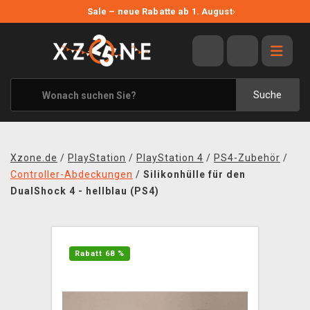
NEUE ANGEBOTE
Sale – neue Rabatte ab 1. August
›
ANGEBOTE
ALLE MARKEN
XZONE ORIGINALS
Suche
KLEIDUNG & ACCESSOIRES
MERCHANDISE
Xzone.de
/
PlayStation
/
PlayStation 4
/
PS4-Zubehör
/
BÜCHER & COMICS
Controller-Abdeckungen
/
Silikonhülle für den
DualShock 4 - hellblau (PS4)
BRETT- UND KARTENSPIELE
BLOG
Rabatt 68 %
KONTAKT
VERSAND