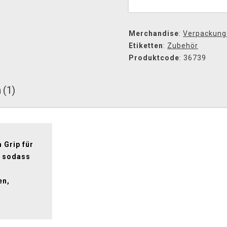
Merchandise
:
Verpackung
Etiketten
:
Zubehör
Produktcode
: 36739
 (1)
 Grip für
, sodass
en,