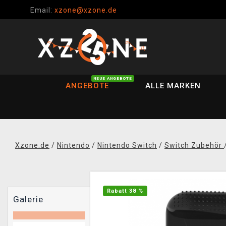
Email:
xzone@xzone.de
NEUE ANGEBOTE
ANGEBOTE
ALLE MARKEN
Xzone.de
/
Nintendo
/
Nintendo Switch
/
Switch Zubehör
Rabatt 38 %
Galerie