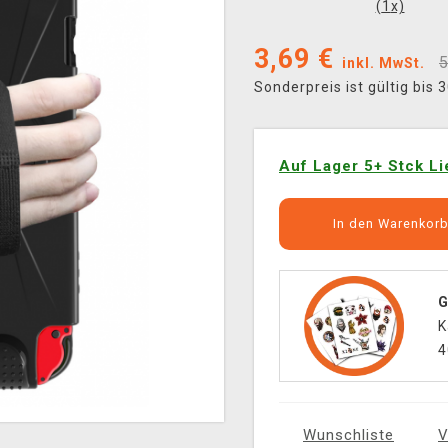
(
1
x)
3,69
€
5
inkl. MwSt.
Sonderpreis ist gültig bis
Auf Lager 5+ Stck Li
In den Warenkor
G
K
4
Wunschliste
V