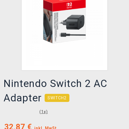
XZONE CLUB
Nintendo Switch 2 AC
Adapter
SWITCH2
(
1
x)
32,87
€
inkl. MwSt.