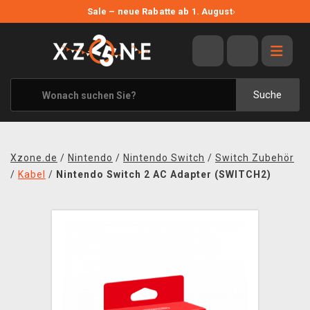
NEUE ANGEBOTE
Sale – neue Rabatte ab 1. August
›
ANGEBOTE
ALLE MARKEN
XZONE ORIGINALS
Suche
KLEIDUNG & ACCESSOIRES
MERCHANDISE
Xzone.de
/
Nintendo
/
Nintendo Switch
/
Switch Zubehör
BÜCHER & COMICS
/
Kabel
/
Nintendo Switch 2 AC Adapter (SWITCH2)
BRETT- UND KARTENSPIELE
BLOG
KONTAKT
VERSAND