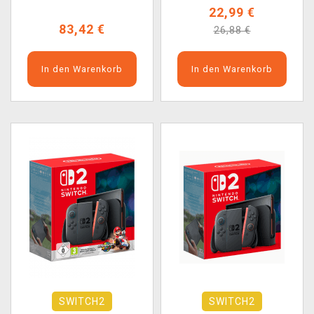
22,99 €
83,42 €
26,88 €
In den Warenkorb
In den Warenkorb
SWITCH2
SWITCH2