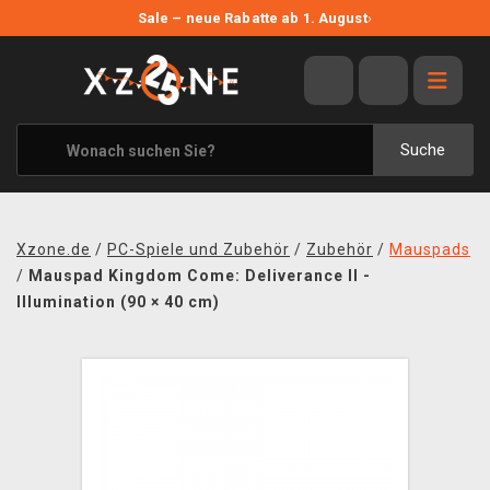
NEUE ANGEBOTE
Sale – neue Rabatte ab 1. August
›
ANGEBOTE
ALLE MARKEN
XZONE ORIGINALS
Suche
KLEIDUNG & ACCESSOIRES
MERCHANDISE
Xzone.de
/
PC-Spiele und Zubehör
/
Zubehör
/
Mauspads
BÜCHER & COMICS
/
Mauspad Kingdom Come: Deliverance II -
Illumination (90 × 40 cm)
BRETT- UND KARTENSPIELE
BLOG
KONTAKT
VERSAND