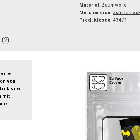
Material
:
Baumwolle
Merchandise
:
Schutzmas
Produktcode
: 43471
 (2)
 eine
ign von
dank drei
n mit
man?