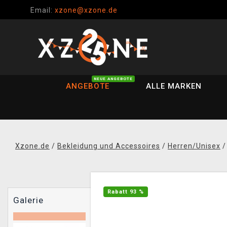
Email:
xzone@xzone.de
NEUE ANGEBOTE
ANGEBOTE
ALLE MARKEN
Xzone.de
/
Bekleidung und Accessoires
/
Herren/Unisex
Rabatt 93 %
Galerie