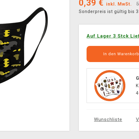
0,39
€
5
inkl. MwSt.
Sonderpreis ist gültig bis
Auf Lager 3 Stck Lie
In den Warenkor
G
K
4
Wunschliste
V