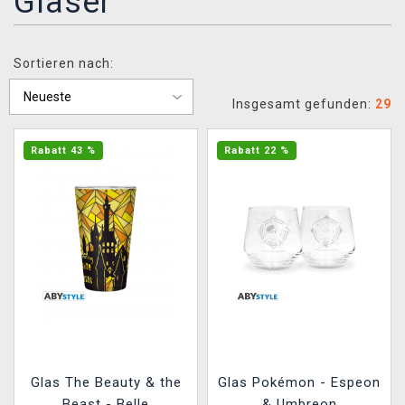
Gläser
XZONE CLUB
Sortieren nach:
Insgesamt gefunden:
29
Rabatt 43 %
Rabatt 22 %
Glas The Beauty & the
Glas Pokémon - Espeon
Beast - Belle
& Umbreon