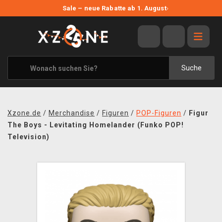
NEUE ANGEBOTE
Sale – neue Rabatte ab 1. August
›
ANGEBOTE
ALLE MARKEN
XZONE ORIGINALS
Suche
KLEIDUNG & ACCESSOIRES
MERCHANDISE
Xzone.de
/
Merchandise
/
Figuren
/
POP-Figuren
/
Figur
BÜCHER & COMICS
The Boys - Levitating Homelander (Funko POP!
Television)
BRETT- UND KARTENSPIELE
BLOG
KONTAKT
VERSAND