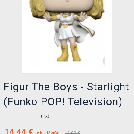
XZONE CLUB
Figur The Boys - Starlight
(Funko POP! Television)
(
1
x)
14,44
€
inkl. MwSt.
14,99 €