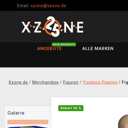
Email:
xzone@xzone.de
NEUE ANGEBOTE
ANGEBOTE
ALLE MARKEN
Xzone.de
/
Merchandise
/
Figuren
/
Youtooz-Figuren
/
Fi
Rabatt 36 %
Galerie