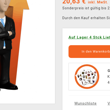
20,63
€
inkl. MwSt.
Sonderpreis ist gültig bis
Durch den Kauf erhalten S
Auf Lager 4 Stck Lie
In den Warenkor
G
K
4
Wunschliste
V