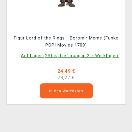
Figur Lord of the Rings - Boromir Meme (Funko
POP! Movies 1709)
Auf Lager (2Stck) Lieferung in 2-5 Werktagen.
24,49 €
28,22 €
In den Warenkorb