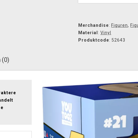
Merchandise
:
Figuren
,
Fig
Material
:
Vinyl
Produktcode
: 52643
 (0)
raktere
andelt
ie