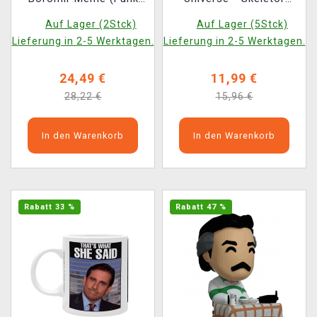
POP! Movies 1709)
Meme (Funko POP!
Auf Lager (2Stck)
Auf Lager (5Stck)
Television 1643)
Lieferung in 2-5 Werktagen.
Lieferung in 2-5 Werktagen.
24,49 €
11,99 €
28,22 €
15,96 €
In den Warenkorb
In den Warenkorb
Rabatt 33 %
Rabatt 47 %