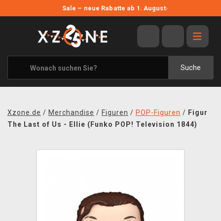
NEUE ANGEBOTE
Sale – neue Rabatte ab 1. August
›
ANGEBOTE
ALLE MARKEN
XZONE ORIGINALS
Suche
KLEIDUNG & ACCESSOIRES
MERCHANDISE
Xzone.de
/
Merchandise
/
Figuren
/
POP-Figuren
/
Figur
BÜCHER & COMICS
The Last of Us - Ellie (Funko POP! Television 1844)
BRETT- UND KARTENSPIELE
BLOG
KONTAKT
VERSAND