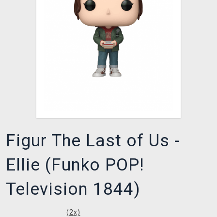
XZONE CLUB
Figur The Last of Us -
Ellie (Funko POP!
Television 1844)
(
2
x)