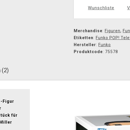
Wunschliste
V
Merchandise
:
Figuren
,
Fun
Etiketten
:
Funko POP! Tele
Hersteller
:
Funko
Produktcode
: 75578
 (2)
!-Figur
r
tück für
Miller