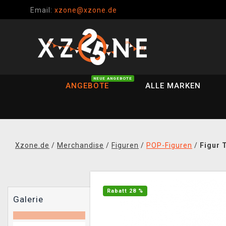
Email:
xzone@xzone.de
NEUE ANGEBOTE
ANGEBOTE
ALLE MARKEN
Xzone.de
/
Merchandise
/
Figuren
/
POP-Figuren
/
Figur 
Rabatt 28 %
Galerie