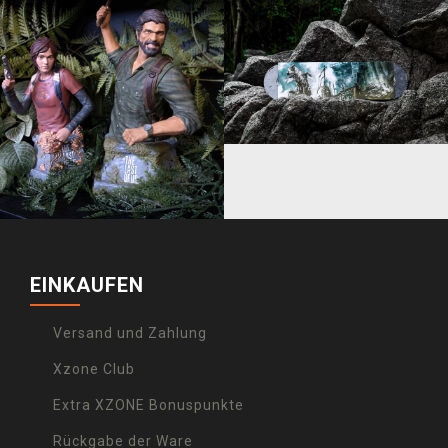
EINKAUFEN
Versand und Zahlung
Xzone Club
Extra XZONE Bonuspunkte
Rückgabe der Ware