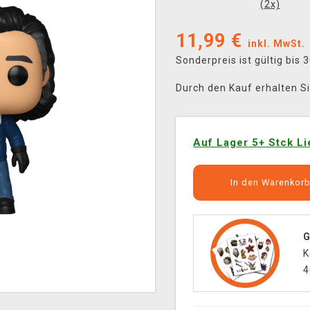
(
2
x)
11,99
€
inkl. MwSt.
Sonderpreis ist gültig bis
Durch den Kauf erhalten S
Auf Lager 5+ Stck Li
In den Warenkor
G
K
4