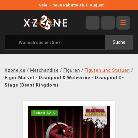
NEUE ANGEBOTE
Sale – neue Rabatte ab 1. August
›
ANGEBOTE
ALLE MARKEN
XZONE ORIGINALS
Suche
KLEIDUNG & ACCESSOIRES
MERCHANDISE
Xzone.de
/
Merchandise
/
Figuren
/
Figuren und Statuen
/
BÜCHER & COMICS
Figur Marvel - Deadpool & Wolverine - Deadpool D-
Stage (Beast Kingdom)
BRETT- UND KARTENSPIELE
BLOG
Rabatt 32 %
KONTAKT
VERSAND