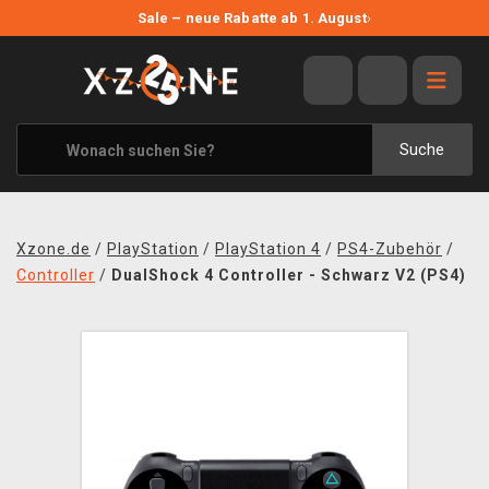
NEUE ANGEBOTE
Sale – neue Rabatte ab 1. August
›
ANGEBOTE
ALLE MARKEN
XZONE ORIGINALS
Suche
KLEIDUNG & ACCESSOIRES
MERCHANDISE
Xzone.de
/
PlayStation
/
PlayStation 4
/
PS4-Zubehör
/
BÜCHER & COMICS
Controller
/
DualShock 4 Controller - Schwarz V2 (PS4)
BRETT- UND KARTENSPIELE
BLOG
KONTAKT
VERSAND