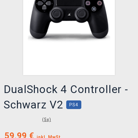
XZONE CLUB
DualShock 4 Controller -
Schwarz V2
PS4
(
5
x)
59,99
€
inkl. MwSt.