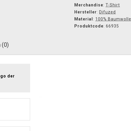
Merchandise
:
T-Shirt
Hersteller
:
Difuzed
Material
:
100% Baumwoll
Produktcode
: 66935
 (0)
ogo der