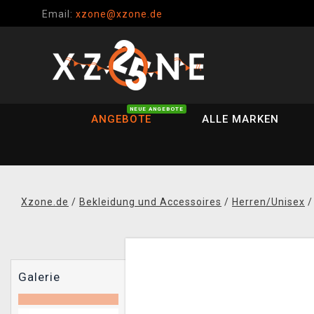
Email:
xzone@xzone.de
NEUE ANGEBOTE
ANGEBOTE
ALLE MARKEN
Xzone.de
/
Bekleidung und Accessoires
/
Herren/Unisex
Galerie